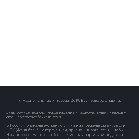
© Национальные интересы, 2019. Все права защищены.
Электронное периодическое издание «Национальные интересы» .
email: contact(сoбaчка)niros.ru
В России признаны экстремистскими и запрещены организации
ФБК (Фонд борьбы с коррупцией, признан иноагентом), Штабы
Навального, «Национал-большевистская партия», «Свидетели