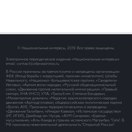
© Национальные интересы, 2019. Все права защищены.
Электронное периодическое издание «Национальные интересы» .
email: contact(сoбaчка)niros.ru
В России признаны экстремистскими и запрещены организации
ФБК (Фонд борьбы с коррупцией, признан иноагентом), Штабы
Навального, «Национал-большевистская партия», «Свидетели
Иеговы», «Армия воли народа», «Русский общенациональный
союз», «Движение против нелегальной иммиграции», «Правый
сектор», УНА-УНСО, УПА, «Тризуб им. Степана Бандеры»,
«Мизантропик дивижн», «Меджлис крымскотатарского народа»,
движение «Артподготовка», общероссийская политическая партия
«Воля», АУЕ. Признаны террористическими и запрещены:
«Движение Талибан», «Имарат Кавказ», «Исламское государство»
(ИГ, ИГИЛ), Джебхад-ан-Нусра, «АУМ Синрике», «Братья-
мусульмане», «Аль-Каида в странах исламского Магриба», "Сеть". В
РФ признана нежелательной деятельность "Открытой России".