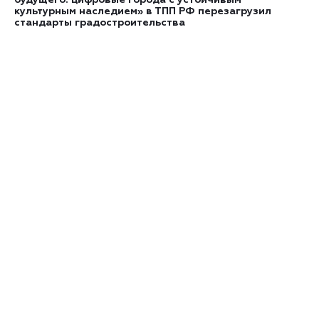
будущего: цифровые города с устойчивым
культурным наследием» в ТПП РФ перезагрузил
стандарты градостроительства