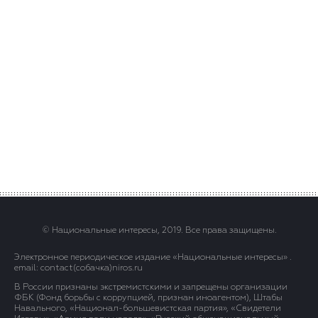
© Национальные интересы, 2019. Все права защищены.
Электронное периодическое издание «Национальные интересы» .
email: contact(сoбaчка)niros.ru
В России признаны экстремистскими и запрещены организации
ФБК (Фонд борьбы с коррупцией, признан иноагентом), Штабы
Навального, «Национал-большевистская партия», «Свидетели