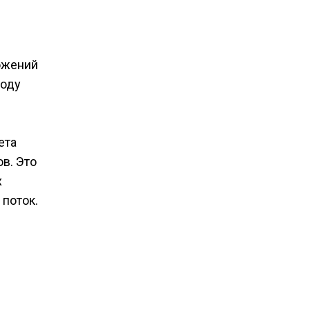
ожений
году
ета
в. Это
х
поток.