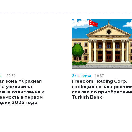
ка
20:39
Экономика
10:37
ая зона «Красная
Freedom Holding Corp.
а» увеличила
сообщила о завершени
овые отчисления и
сделки по приобретен
аемость в первом
Turkish Bank
одии 2026 года