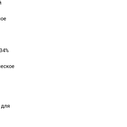
й
й
ное
 34%
ческое
 для