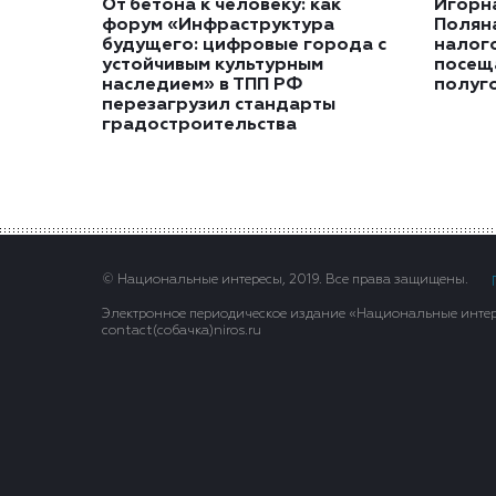
От бетона к человеку: как
Игорн
форум «Инфраструктура
Полян
будущего: цифровые города с
налог
устойчивым культурным
посещ
наследием» в ТПП РФ
полуг
перезагрузил стандарты
градостроительства
© Национальные интересы, 2019. Все права защищены.
Электронное периодическое издание «Национальные интере
contact(сoбaчка)niros.ru