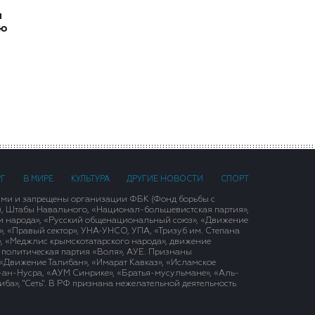
и
ию
РГ
В МИРЕ
КУЛЬТУРА
ДРУГИЕ НОВОСТИ
СПОРТ
ими и запрещены организации ФБК (Фонд борьбы с
), Штабы Навального, «Национал-большевистская партия»,
и народа», «Русский общенациональный союз», «Движение
 «Правый сектор», УНА-УНСО, УПА, «Тризуб им. Степана
, «Меджлис крымскотатарского народа», движение
 политическая партия «Воля», АУЕ. Признаны
«Движение Талибан», «Имарат Кавказ», «Исламское
д-ан-Нусра, «АУМ Синрике», «Братья-мусульмане», «Аль-
ба», "Сеть". В РФ признана нежелательной деятельность