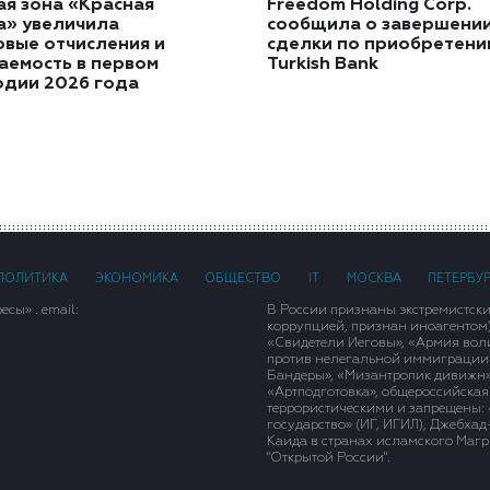
ая зона «Красная
Freedom Holding Corp.
а» увеличила
сообщила о завершени
овые отчисления и
сделки по приобретен
аемость в первом
Turkish Bank
одии 2026 года
ПОЛИТИКА
ЭКОНОМИКА
ОБЩЕСТВО
IT
МОСКВА
ПЕТЕРБУ
сы» . email:
В России признаны экстремистск
коррупцией, признан иноагентом
«Свидетели Иеговы», «Армия вол
против нелегальной иммиграции»,
Бандеры», «Мизантропик дивижн»
«Артподготовка», общероссийская
террористическими и запрещены: 
государство» (ИГ, ИГИЛ), Джебха
Каида в странах исламского Магри
"Открытой России".