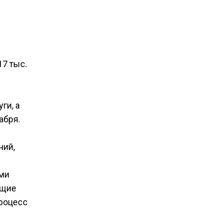
17 тыс.
ги, а
абря.
ний,
ими
ющие
процесс