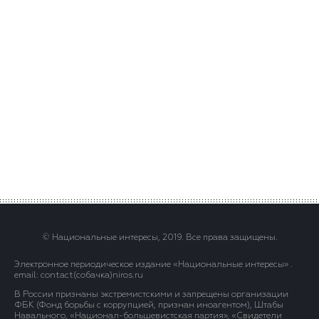
© Национальные интересы, 2019. Все права защищены.
Электронное периодическое издание «Национальные интересы» .
email: contact(сoбaчка)niros.ru
В России признаны экстремистскими и запрещены организации
ФБК (Фонд борьбы с коррупцией, признан иноагентом), Штабы
Навального, «Национал-большевистская партия», «Свидетели