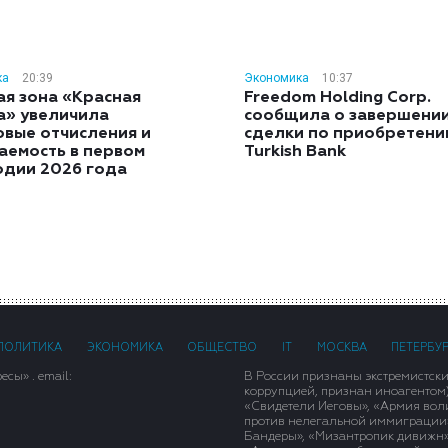
ка
20:39
Экономика
10:37
ая зона «Красная
Freedom Holding Corp.
а» увеличила
сообщила о завершени
овые отчисления и
сделки по приобретен
аемость в первом
Turkish Bank
одии 2026 года
ПОЛИТИКА
ЭКОНОМИКА
ОБЩЕСТВО
IT
МОСКВА
ПЕТЕРБУ
сы» . email:
В России признаны экстремистск
коррупцией, признан иноагентом
«Свидетели Иеговы», «Армия вол
против нелегальной иммиграции»,
Бандеры», «Мизантропик дивижн»