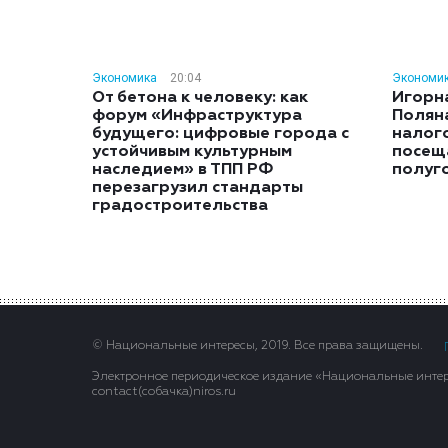
Экономика
20:04
Экономи
От бетона к человеку: как
Игорн
форум «Инфраструктура
Полян
будущего: цифровые города с
налог
устойчивым культурным
посещ
наследием» в ТПП РФ
полуг
перезагрузил стандарты
градостроительства
© Национальные интересы, 2019. Все права защищены.
Электронное периодическое издание «Национальные интере
contact(сoбaчка)niros.ru