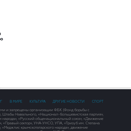
и
ию
РГ
В МИРЕ
КУЛЬТУРА
ДРУГИЕ НОВОСТИ
СПОРТ
ими и запрещены организации ФБК (Фонд борьбы с
), Штабы Навального, «Национал-большевистская партия»,
и народа», «Русский общенациональный союз», «Движение
 «Правый сектор», УНА-УНСО, УПА, «Тризуб им. Степана
, «Меджлис крымскотатарского народа», движение