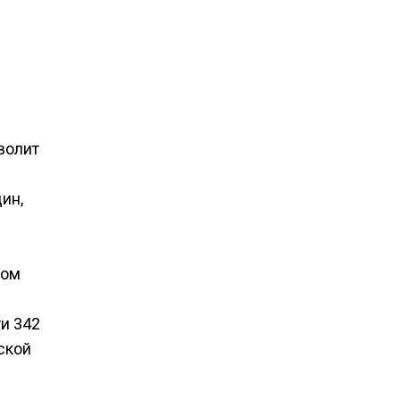
волит
ин,
вом
и 342
ской