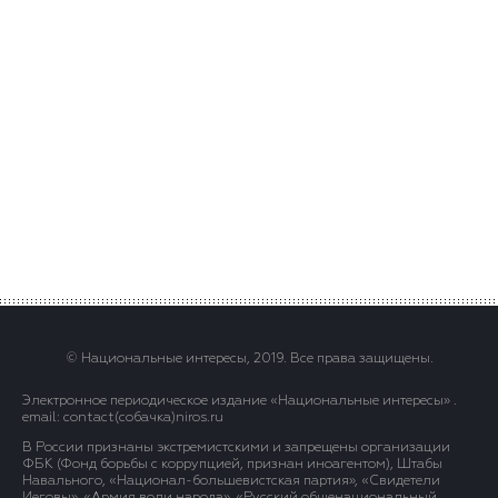
© Национальные интересы, 2019. Все права защищены.
Электронное периодическое издание «Национальные интересы» .
email: contact(сoбaчка)niros.ru
В России признаны экстремистскими и запрещены организации
ФБК (Фонд борьбы с коррупцией, признан иноагентом), Штабы
Навального, «Национал-большевистская партия», «Свидетели