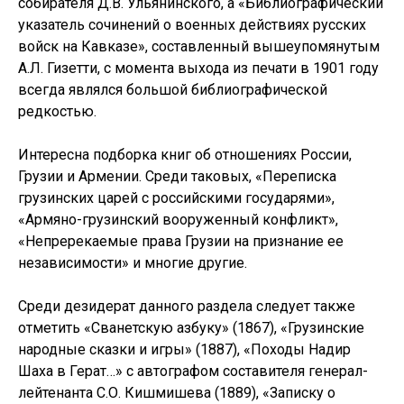
собирателя Д.В. Ульянинского, а «Библиографический
указатель сочинений о военных действиях русских
войск на Кавказе», составленный вышеупомянутым
А.Л. Гизетти, с момента выхода из печати в 1901 году
всегда являлся большой библиографической
редкостью.
Интересна подборка книг об отношениях России,
Грузии и Армении. Среди таковых, «Переписка
грузинских царей с российскими государями»,
«Армяно-грузинский вооруженный конфликт»,
«Непререкаемые права Грузии на признание ее
независимости» и многие другие.
Среди дезидерат данного раздела следует также
отметить «Сванетскую азбуку» (1867), «Грузинские
народные сказки и игры» (1887), «Походы Надир
Шаха в Герат…» с автографом составителя генерал-
лейтенанта С.О. Кишмишева (1889), «Записку о