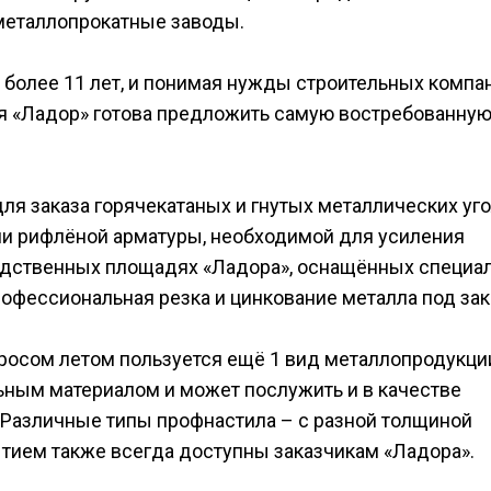
металлопрокатные заводы.
более 11 лет, и понимая нужды строительных компа
я «Ладор» готова предложить самую востребованну
ля заказа горячекатаных и гнутых металлических уго
или рифлёной арматуры, необходимой для усиления
одственных площадях «Ладора», оснащённых специ
офессиональная резка и цинкование металла под зак
просом летом пользуется ещё 1 вид металлопродукци
ьным материалом и может послужить и в качестве
. Различные типы профнастила – с разной толщиной
тием также всегда доступны заказчикам «Ладора».