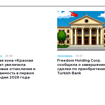
ка
20:39
Экономика
10:37
ая зона «Красная
Freedom Holding Corp.
а» увеличила
сообщила о завершени
овые отчисления и
сделки по приобретен
аемость в первом
Turkish Bank
одии 2026 года