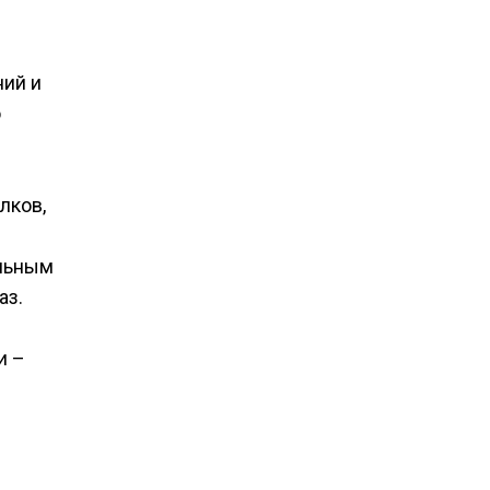
ний и
ю
лков,
альным
аз.
и –