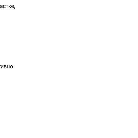
астке,
тивно