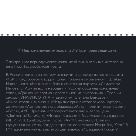
© Национальные интересы, 2019. Все права защищены.
Электронное периодическое издание «Национальные интересы» .
email: contact(сoбaчка)niros.ru
В России признаны экстремистскими и запрещены организации
ФБК (Фонд борьбы с коррупцией, признан иноагентом), Штабы
Навального, «Национал-большевистская партия», «Свидетели
Иеговы», «Армия воли народа», «Русский общенациональный
союз», «Движение против нелегальной иммиграции», «Правый
сектор», УНА-УНСО, УПА, «Тризуб им. Степана Бандеры»,
«Мизантропик дивижн», «Меджлис крымскотатарского народа»,
движение «Артподготовка», общероссийская политическая партия
«Воля», АУЕ. Признаны террористическими и запрещены:
«Движение Талибан», «Имарат Кавказ», «Исламское государство»
(ИГ, ИГИЛ), Джебхад-ан-Нусра, «АУМ Синрике», «Братья-
мусульмане», «Аль-Каида в странах исламского Магриба», "Сеть". В
РФ признана нежелательной деятельность "Открытой России".