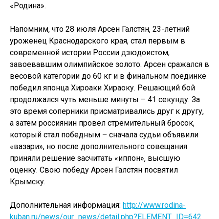
«Родина».
Напомним, что 28 июля Арсен Галстян, 23-летний
уроженец Краснодарского края, стал первым в
современной истории России дзюдоистом,
завоевавшим олимпийское золото. Арсен сражался в
весовой категории до 60 кг и в финальном поединке
победил японца Хироаки Хираоку. Решающий бой
продолжался чуть меньше минуты – 41 секунду. За
это время соперники присматривались друг к другу,
а затем россиянин провел стремительный бросок,
который стал победным – сначала судьи объявили
«вазари», но после дополнительного совещания
приняли решение засчитать «иппон», высшую
оценку. Свою победу Арсен Галстян посвятил
Крымску.
Дополнительная информация:
http://www.rodina-
kuban.ru/news/our_news/detail.php?ELEMENT_ID=642