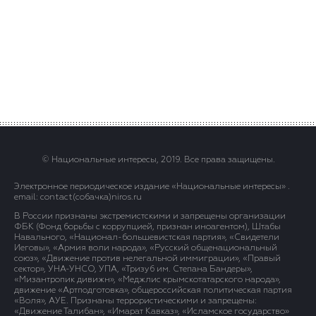
© Национальные интересы, 2019. Все права защищены.
Электронное периодическое издание «Национальные интересы» .
email: contact(сoбaчка)niros.ru
В России признаны экстремистскими и запрещены организации
ФБК (Фонд борьбы с коррупцией, признан иноагентом), Штабы
Навального, «Национал-большевистская партия», «Свидетели
Иеговы», «Армия воли народа», «Русский общенациональный
союз», «Движение против нелегальной иммиграции», «Правый
сектор», УНА-УНСО, УПА, «Тризуб им. Степана Бандеры»,
«Мизантропик дивижн», «Меджлис крымскотатарского народа»,
движение «Артподготовка», общероссийская политическая партия
«Воля», АУЕ. Признаны террористическими и запрещены:
«Движение Талибан», «Имарат Кавказ», «Исламское государство»