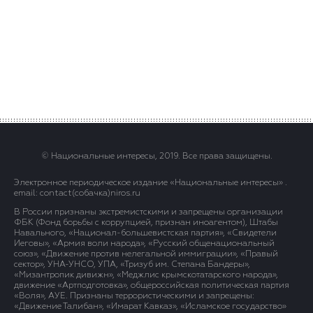
© Национальные интересы, 2019. Все права защищены.
Электронное периодическое издание «Национальные интересы» .
email: contact(сoбaчка)niros.ru
В России признаны экстремистскими и запрещены организации
ФБК (Фонд борьбы с коррупцией, признан иноагентом), Штабы
Навального, «Национал-большевистская партия», «Свидетели
Иеговы», «Армия воли народа», «Русский общенациональный
союз», «Движение против нелегальной иммиграции», «Правый
сектор», УНА-УНСО, УПА, «Тризуб им. Степана Бандеры»,
«Мизантропик дивижн», «Меджлис крымскотатарского народа»,
движение «Артподготовка», общероссийская политическая партия
«Воля», АУЕ. Признаны террористическими и запрещены:
«Движение Талибан», «Имарат Кавказ», «Исламское государство»