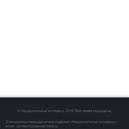
© Национальные интересы, 2019. Все права защищены.
Электронное периодическое издание «Национальные интересы» .
email: contact(сoбaчка)niros.ru