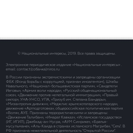
© Национальные интересы, 2019. Все права защищены.
Электронное периодическое издание «Национальные интересы» .
email: contact(сoбaчка)niros.ru
В России признаны экстремистскими и запрещены организации
ФБК (Фонд борьбы с коррупцией, признан иноагентом), Штабы
Навального, «Национал-большевистская партия», «Свидетели
Иеговы», «Армия воли народа», «Русский общенациональный
союз», «Движение против нелегальной иммиграции», «Правый
сектор», УНА-УНСО, УПА, «Тризуб им. Степана Бандеры»,
«Мизантропик дивижн», «Меджлис крымскотатарского народа»,
движение «Артподготовка», общероссийская политическая партия
«Воля», АУЕ. Признаны террористическими и запрещены:
«Движение Талибан», «Имарат Кавказ», «Исламское государство»
(ИГ, ИГИЛ), Джебхад-ан-Нусра, «АУМ Синрике», «Братья-
мусульмане», «Аль-Каида в странах исламского Магриба», "Сеть". В
РФ признана нежелательной деятельность "Открытой России".