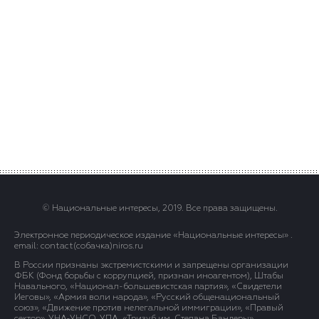
© Национальные интересы, 2019. Все права защищены.
Электронное периодическое издание «Национальные интересы» .
email: contact(сoбaчка)niros.ru
В России признаны экстремистскими и запрещены организации
ФБК (Фонд борьбы с коррупцией, признан иноагентом), Штабы
Навального, «Национал-большевистская партия», «Свидетели
Иеговы», «Армия воли народа», «Русский общенациональный
союз», «Движение против нелегальной иммиграции», «Правый