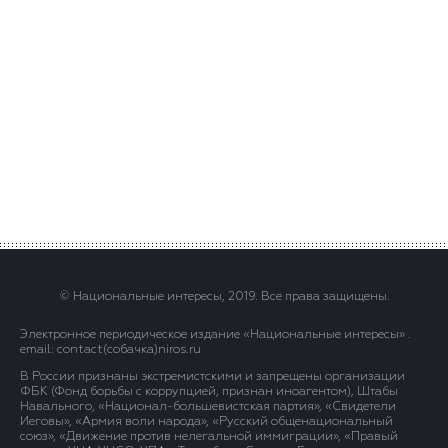
© Национальные интересы, 2019. Все права защищены.
Электронное периодическое издание «Национальные интересы» .
email: contact(сoбaчка)niros.ru
В России признаны экстремистскими и запрещены организации
ФБК (Фонд борьбы с коррупцией, признан иноагентом), Штабы
Навального, «Национал-большевистская партия», «Свидетели
Иеговы», «Армия воли народа», «Русский общенациональный
союз», «Движение против нелегальной иммиграции», «Правый