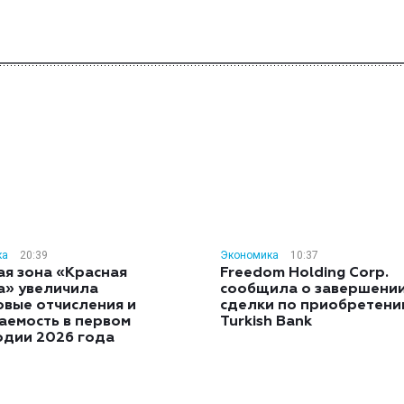
ка
20:39
Экономика
10:37
ая зона «Красная
Freedom Holding Corp.
а» увеличила
сообщила о завершени
овые отчисления и
сделки по приобретен
аемость в первом
Turkish Bank
одии 2026 года