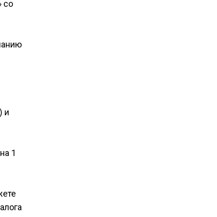
 со
панию
) и
на 1
жете
алога