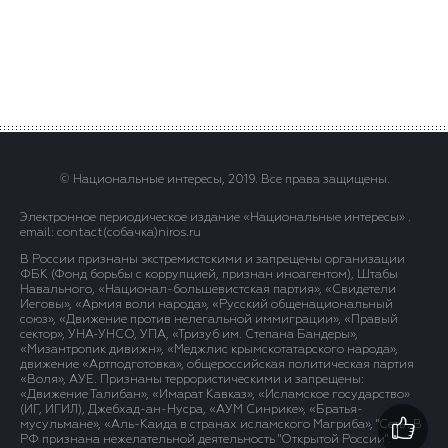
© Национальные интересы, 2019. Все права защищены.
Электронное периодическое издание «Национальные интересы» .
email: contact(сoбaчка)niros.ru
В России признаны экстремистскими и запрещены организации
ФБК (Фонд борьбы с коррупцией, признан иноагентом), Штабы
Навального, «Национал-большевистская партия», «Свидетели
Иеговы», «Армия воли народа», «Русский общенациональный
союз», «Движение против нелегальной иммиграции», «Правый
сектор», УНА-УНСО, УПА, «Тризуб им. Степана Бандеры»,
«Мизантропик дивижн», «Меджлис крымскотатарского народа»,
движение «Артподготовка», общероссийская политическая партия
«Воля», АУЕ. Признаны террористическими и запрещены:
«Движение Талибан», «Имарат Кавказ», «Исламское государство»
(ИГ, ИГИЛ), Джебхад-ан-Нусра, «АУМ Синрике», «Братья-
мусульмане», «Аль-Каида в странах исламского Магриба», "Сеть". В
РФ признана нежелательной деятельность "Открытой России".