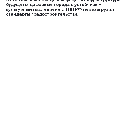
От бетона к человеку: как форум «Инфраструктура
будущего: цифровые города с устойчивым
культурным наследием» в ТПП РФ перезагрузил
стандарты градостроительства