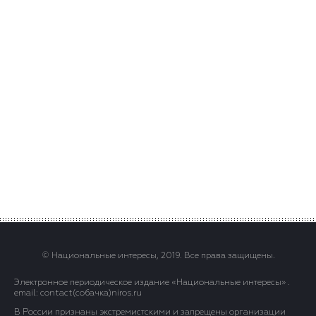
© Национальные интересы, 2019. Все права защищены.
Электронное периодическое издание «Национальные интересы» .
email: contact(сoбaчка)niros.ru
В России признаны экстремистскими и запрещены организации