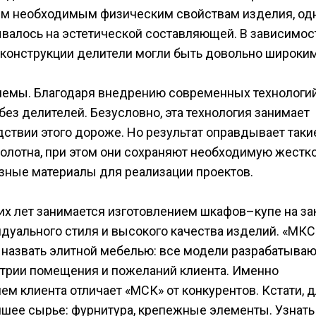
сем необходимым физическим свойствам изделия, од
ывалось на эстетической составляющей. В зависимос
 конструкции делители могли быть довольно широким
лемы. Благодаря внедрению современных технологий
з делителей. Безусловно, эта технология занимает
ствии этого дороже. Но результат оправдывает таки
олотна, при этом они сохраняют необходимую жестко
зные материалы для реализации проектов.
х лет занимается изготовлением шкафов–купе на зак
дуального стиля и высокого качества изделий. «МКС
назвать элитной мебелью: все модели разрабатываю
етрии помещения и пожеланий клиента. Именно
м клиента отличает «МСК» от конкурентов. Кстати, 
чшее сырье: фурнитура, крепежные элементы. Узнать