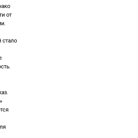
нако
ти от
и.
 стало
е
сть.
аз.
»
тся
для