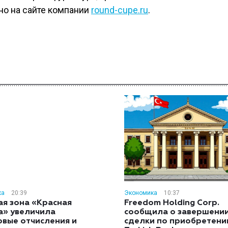
но на сайте компании
round-cupe.ru
.
ка
20:39
Экономика
10:37
ая зона «Красная
Freedom Holding Corp.
а» увеличила
сообщила о завершени
овые отчисления и
сделки по приобретен