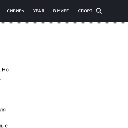
СИБИРЬ
УРАЛ
В МИРЕ
СПОРТ
. Но
,
для
е
ные