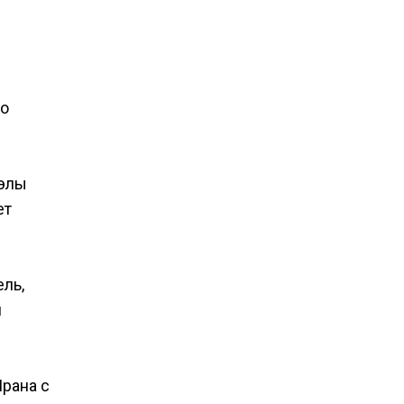
ко
уэлы
ет
ль,
я
Ирана с