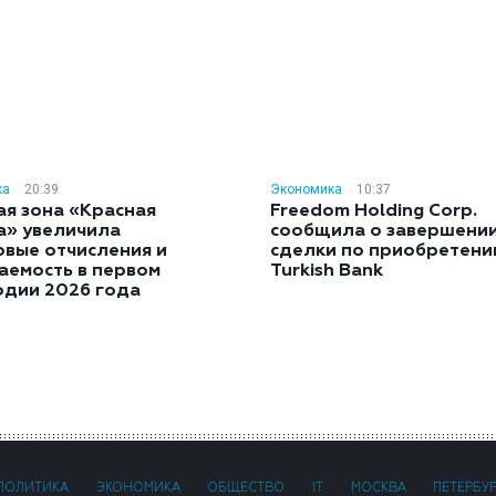
ка
20:39
Экономика
10:37
ая зона «Красная
Freedom Holding Corp.
а» увеличила
сообщила о завершени
овые отчисления и
сделки по приобретен
аемость в первом
Turkish Bank
одии 2026 года
ПОЛИТИКА
ЭКОНОМИКА
ОБЩЕСТВО
IT
МОСКВА
ПЕТЕРБУ