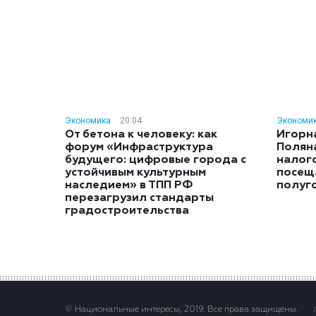
Экономика
20:04
Экономи
От бетона к человеку: как
Игорн
форум «Инфраструктура
Полян
будущего: цифровые города с
налог
устойчивым культурным
посещ
наследием» в ТПП РФ
полуг
перезагрузил стандарты
градостроительства
© Национальные интересы, 2019. Все права защищены.