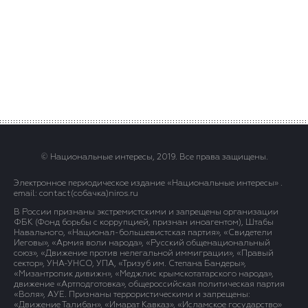
© Национальные интересы, 2019. Все права защищены.
Электронное периодическое издание «Национальные интересы» .
email: contact(сoбaчка)niros.ru
В России признаны экстремистскими и запрещены организации
ФБК (Фонд борьбы с коррупцией, признан иноагентом), Штабы
Навального, «Национал-большевистская партия», «Свидетели
Иеговы», «Армия воли народа», «Русский общенациональный
союз», «Движение против нелегальной иммиграции», «Правый
сектор», УНА-УНСО, УПА, «Тризуб им. Степана Бандеры»,
«Мизантропик дивижн», «Меджлис крымскотатарского народа»,
движение «Артподготовка», общероссийская политическая партия
«Воля», АУЕ. Признаны террористическими и запрещены:
«Движение Талибан», «Имарат Кавказ», «Исламское государство»