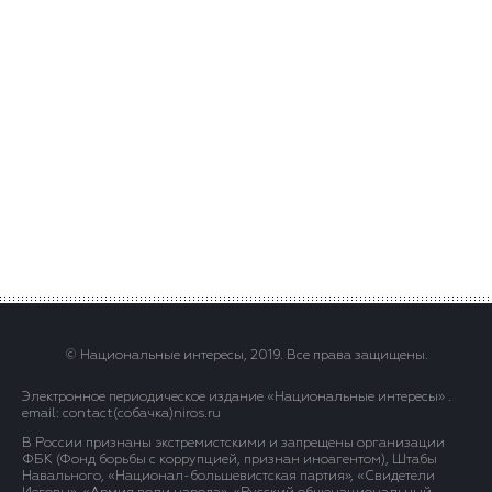
© Национальные интересы, 2019. Все права защищены.
Электронное периодическое издание «Национальные интересы» .
email: contact(сoбaчка)niros.ru
В России признаны экстремистскими и запрещены организации
ФБК (Фонд борьбы с коррупцией, признан иноагентом), Штабы
Навального, «Национал-большевистская партия», «Свидетели