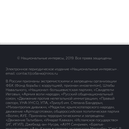
© Национальные интересы, 2019. Все права защищены.
Электронное периодическое издание «Национальные интересы» .
email: contact(сoбaчка)niros.ru
В России признаны экстремистскими и запрещены организации
ФБК (Фонд борьбы с коррупцией, признан иноагентом), Штабы
Навального, «Национал-большевистская партия», «Свидетели
Иеговы», «Армия воли народа», «Русский общенациональный
союз», «Движение против нелегальной иммиграции», «Правый
сектор», УНА-УНСО, УПА, «Тризуб им. Степана Бандеры»,
«Мизантропик дивижн», «Меджлис крымскотатарского народа»,
движение «Артподготовка», общероссийская политическая партия
«Воля», АУЕ. Признаны террористическими и запрещены:
«Движение Талибан», «Имарат Кавказ», «Исламское государство»
(ИГ, ИГИЛ), Джебхад-ан-Нусра, «АУМ Синрике», «Братья-