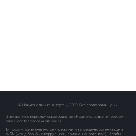
© Национальные интересы, 2019. Все права защищены.
Электронное периодическое издание «Национальные интересы» .
email: contact(сoбaчка)niros.ru
В России признаны экстремистскими и запрещены организации
ФБК (Фонд борьбы с коррупцией, признан иноагентом), Штабы