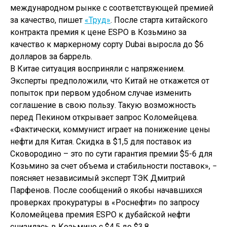
международном рынке с соответствующей премией
за качество, пишет
«Труд»
. После старта китайского
контракта премия к цене ESPO в Козьмино за
качество к маркерному сорту Dubai выросла до $6
долларов за баррель.
В Китае ситуация восприняли с напряжением.
Эксперты предположили, что Китай не откажется от
попыток при первом удобном случае изменить
соглашение в свою пользу. Такую возможность
перед Пекином открывает запрос Коломейцева.
«Фактически, коммунист играет на понижение цены
нефти для Китая. Скидка в $1,5 для поставок из
Сковородино – это по сути гарантия премии $5-6 для
Козьмино за счет объема и стабильности поставок», −
поясняет независимый эксперт ТЭК Дмитрий
Парфенов. После сообщений о якобы начавшихся
проверках прокуратуры в «Роснефти» по запросу
Коломейцева премия ESPO к дубайской нефти
снизилась в Козьмино с $4,5 до $3,8.