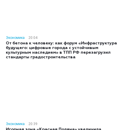
Экономика
20:04
От бетона к человеку: как форум «Инфраструктура
будущего: цифровые города с устойчивым
культурным наследием» в ТПП РФ перезагрузил
стандарты градостроительства
Экономика
20:39
Игорная зона «Красная Поляна» увеличила