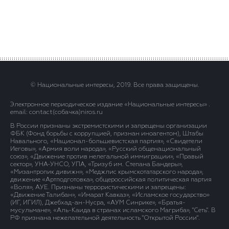
© Национальные интересы, 2019. Все права защищены.
Электронное периодическое издание «Национальные интересы» .
email: contact(сoбaчка)niros.ru
В России признаны экстремистскими и запрещены организации
ФБК (Фонд борьбы с коррупцией, признан иноагентом), Штабы
Навального, «Национал-большевистская партия», «Свидетели
Иеговы», «Армия воли народа», «Русский общенациональный
союз», «Движение против нелегальной иммиграции», «Правый
сектор», УНА-УНСО, УПА, «Тризуб им. Степана Бандеры»,
«Мизантропик дивижн», «Меджлис крымскотатарского народа»,
движение «Артподготовка», общероссийская политическая партия
«Воля», АУЕ. Признаны террористическими и запрещены:
«Движение Талибан», «Имарат Кавказ», «Исламское государство»
(ИГ, ИГИЛ), Джебхад-ан-Нусра, «АУМ Синрике», «Братья-
мусульмане», «Аль-Каида в странах исламского Магриба», "Сеть". В
РФ признана нежелательной деятельность "Открытой России".