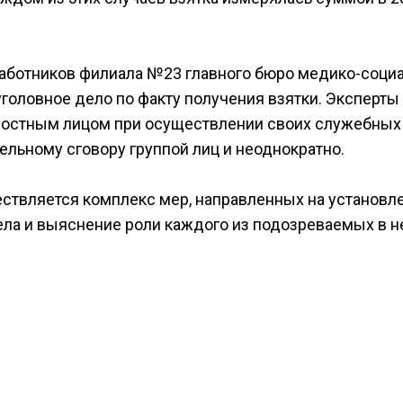
работников филиала №23 главного бюро медико-соци
головное дело по факту получения взятки. Эксперты
ностным лицом при осуществлении своих служебных
льному сговору группой лиц и неоднократно.
твляется комплекс мер, направленных на установл
ела и выяснение роли каждого из подозреваемых в н