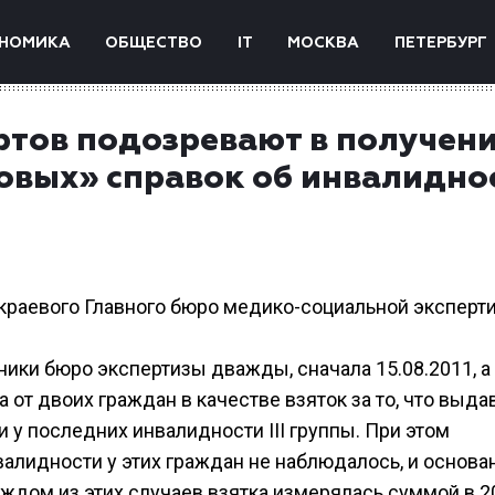
НОМИКА
ОБЩЕСТВО
IT
МОСКВА
ПЕТЕРБУРГ
ртов подозревают в получен
повых» справок об инвалидно
а краевого Главного бюро медико-социальной эксперт
ники бюро экспертизы дважды, сначала 15.08.2011, а
 от двоих граждан в качестве взяток за то, что выда
у последних инвалидности III группы. При этом
алидности у этих граждан не наблюдалось, и основа
каждом из этих случаев взятка измерялась суммой в 2