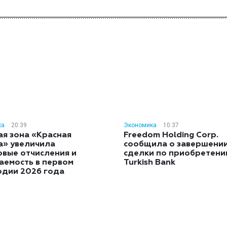
ка
20:39
Экономика
10:37
ая зона «Красная
Freedom Holding Corp.
а» увеличила
сообщила о завершени
овые отчисления и
сделки по приобретен
аемость в первом
Turkish Bank
одии 2026 года