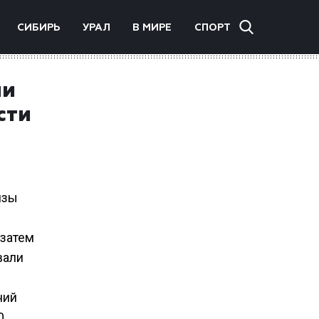
СИБИРЬ
УРАЛ
В МИРЕ
СПОРТ
ии
сти
изы
 затем
вали
ний
0