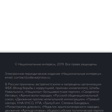
© Национальные интересы, 2019. Все права защищены.
Электронное периодическое издание «Национальные интересы» .
email: contact(сoбaчка)niros.ru
В России признаны экстремистскими и запрещены организации
ФБК (Фонд борьбы с коррупцией, признан иноагентом), Штабы
Навального, «Национал-большевистская партия», «Свидетели
Иеговы», «Армия воли народа», «Русский общенациональный
союз», «Движение против нелегальной иммиграции», «Правый
сектор», УНА-УНСО, УПА, «Тризуб им. Степана Бандеры»,
«Мизантропик дивижн», «Меджлис крымскотатарского народа»,
движение «Артподготовка», общероссийская политическая партия