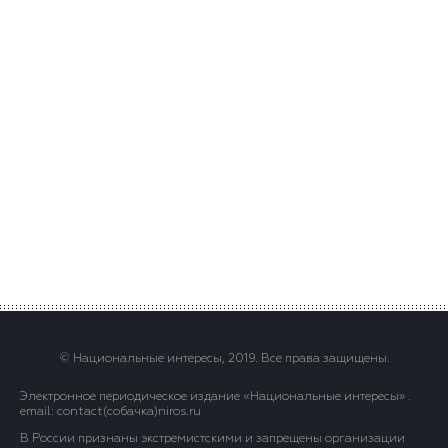
© Национальные интересы, 2019. Все права защищены.
Электронное периодическое издание «Национальные интересы» .
email: contact(сoбaчка)niros.ru
В России признаны экстремистскими и запрещены организации