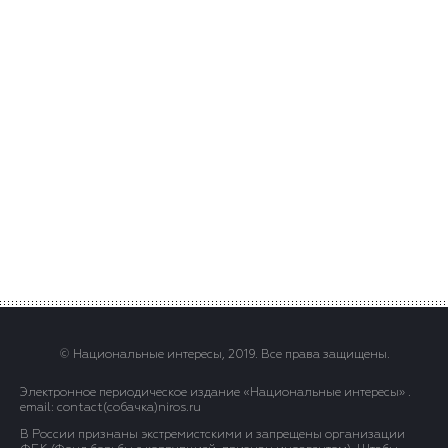
© Национальные интересы, 2019. Все права защищены.
Электронное периодическое издание «Национальные интересы» .
email: contact(сoбaчка)niros.ru
В России признаны экстремистскими и запрещены организации