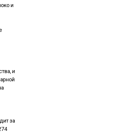
локо и
е
тва, и
рарной
на
дит за
274