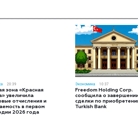
ка
20:39
Экономика
10:37
ая зона «Красная
Freedom Holding Corp.
а» увеличила
сообщила о завершени
овые отчисления и
сделки по приобретен
аемость в первом
Turkish Bank
одии 2026 года