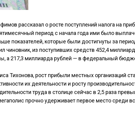
имов рассказал о росте поступлений налога на при
 пятимесячный период с начала года ими было выпла
льше показателей, которые были достигнуты за перио
нил чиновник, из поступивших средств 452,4 миллиар
, а 217,3 миллиарда рублей — в федеральный бюдж
са Тихонова, рост прибыли местных организаций ст
вности их деятельности и росту производительнос
дительности труда в столице сейчас в 2,5 раза прев
 мегаполис прочно удерживает первое место среди в