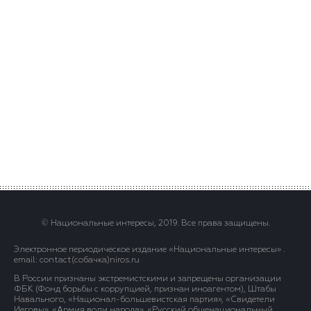
© Национальные интересы, 2019. Все права защищены.
Электронное периодическое издание «Национальные интересы» .
email: contact(сoбaчка)niros.ru
В России признаны экстремистскими и запрещены организации
ФБК (Фонд борьбы с коррупцией, признан иноагентом), Штабы
Навального, «Национал-большевистская партия», «Свидетели
Иеговы», «Армия воли народа», «Русский общенациональный