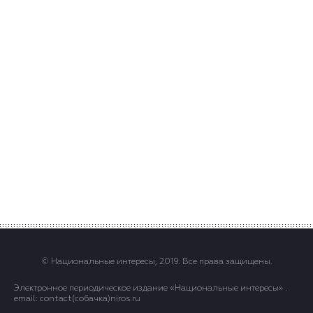
© Национальные интересы, 2019. Все права защищены.
Электронное периодическое издание «Национальные интересы» .
email: contact(сoбaчка)niros.ru