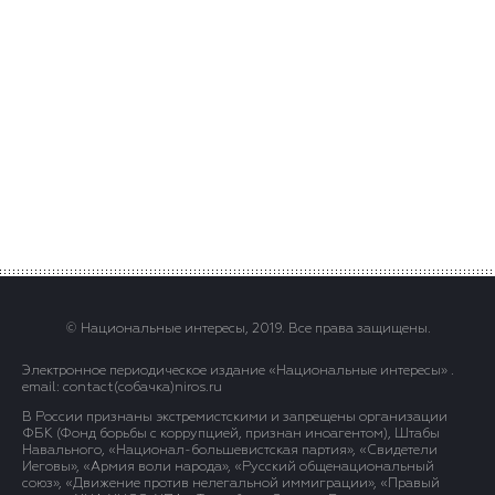
© Национальные интересы, 2019. Все права защищены.
Электронное периодическое издание «Национальные интересы» .
email: contact(сoбaчка)niros.ru
В России признаны экстремистскими и запрещены организации
ФБК (Фонд борьбы с коррупцией, признан иноагентом), Штабы
Навального, «Национал-большевистская партия», «Свидетели
Иеговы», «Армия воли народа», «Русский общенациональный
союз», «Движение против нелегальной иммиграции», «Правый