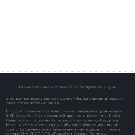
© Национальные интересы, 2019. Все права защищены.
Электронное периодическое издание «Национальные интересы» .
email: contact(сoбaчка)niros.ru
В России признаны экстремистскими и запрещены организации
ФБК (Фонд борьбы с коррупцией, признан иноагентом), Штабы
Навального, «Национал-большевистская партия», «Свидетели
Иеговы», «Армия воли народа», «Русский общенациональный
союз», «Движение против нелегальной иммиграции», «Правый
сектор», УНА-УНСО, УПА, «Тризуб им. Степана Бандеры»,