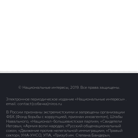
© Национальные интересы, 2019. Все права защищены.
Электронное периодическое издание «Национальные интересы» .
email: contact(сoбaчка)niros.ru
В России признаны экстремистскими и запрещены организации
ФБК (Фонд борьбы с коррупцией, признан иноагентом), Штабы
Навального, «Национал-большевистская партия», «Свидетели
Иеговы», «Армия воли народа», «Русский общенациональный
союз», «Движение против нелегальной иммиграции», «Правый
сектор», УНА-УНСО, УПА, «Тризуб им. Степана Бандеры»,