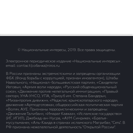
© Национальные интересы, 2019. Все права защищены.
Электронное периодическое издание «Национальные интересы» .
email: contact(сoбaчка)niros.ru
В России признаны экстремистскими и запрещены организации
ФБК (Фонд борьбы с коррупцией, признан иноагентом), Штабы
Навального, «Национал-большевистская партия», «Свидетели
Иеговы», «Армия воли народа», «Русский общенациональный
союз», «Движение против нелегальной иммиграции», «Правый
сектор», УНА-УНСО, УПА, «Тризуб им. Степана Бандеры»,
«Мизантропик дивижн», «Меджлис крымскотатарского народа»,
движение «Артподготовка», общероссийская политическая партия
«Воля», АУЕ. Признаны террористическими и запрещены:
«Движение Талибан», «Имарат Кавказ», «Исламское государство»
(ИГ, ИГИЛ), Джебхад-ан-Нусра, «АУМ Синрике», «Братья-
мусульмане», «Аль-Каида в странах исламского Магриба», "Сеть". В
РФ признана нежелательной деятельность "Открытой России".