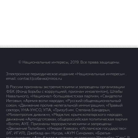
© Национальные интересы, 2019. Все права защищены.
Электронное периодическое издание «Национальные интересы» .
email: contact(сoбaчка)niros.ru
В России признаны экстремистскими и запрещены организации
ФБК (Фонд борьбы с коррупцией, признан иноагентом), Штабы
Навального, «Национал-большевистская партия», «Свидетели
Иеговы», «Армия воли народа», «Русский общенациональный
союз», «Движение против нелегальной иммиграции», «Правый
сектор», УНА-УНСО, УПА, «Тризуб им. Степана Бандеры»,
«Мизантропик дивижн», «Меджлис крымскотатарского народа»,
движение «Артподготовка», общероссийская политическая партия
«Воля», АУЕ. Признаны террористическими и запрещены:
«Движение Талибан», «Имарат Кавказ», «Исламское государство»
(ИГ, ИГИЛ), Джебхад-ан-Нусра, «АУМ Синрике», «Братья-